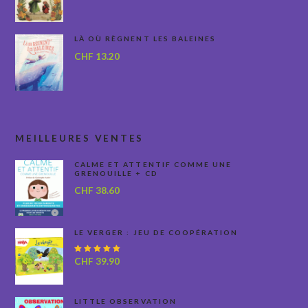
LÀ OÙ RÈGNENT LES BALEINES
CHF
13.20
MEILLEURES VENTES
CALME ET ATTENTIF COMME UNE
GRENOUILLE + CD
CHF
38.60
LE VERGER : JEU DE COOPÉRATION
Note
CHF
39.90
5.00
sur
5
LITTLE OBSERVATION