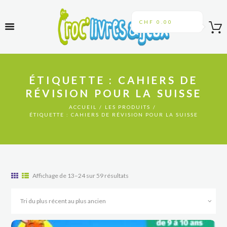
CHF 0.00
ÉTIQUETTE : CAHIERS DE
RÉVISION POUR LA SUISSE
ACCUEIL
LES PRODUITS
ÉTIQUETTE : CAHIERS DE RÉVISION POUR LA SUISSE
Trié
Affichage de 13–24 sur 59 résultats
du
plus
récent
au
plus