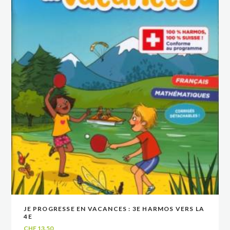
JE PROGRESSE EN VACANCES : 3E HARMOS VERS LA
VOIR
VOIR
AJOUTER AU PANIER
AJOUTER AU PANIER
4E
CHF
13.50