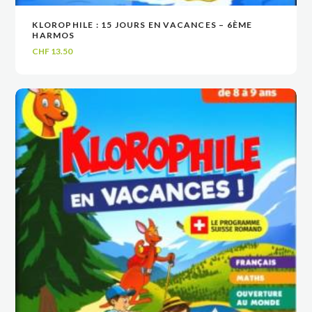
KLOROPHILE : 15 JOURS EN VACANCES – 6ÈME
VOIR
VOIR
AJOUTER AU PANIER
AJOUTER AU PANIER
HARMOS
CHF
13.50