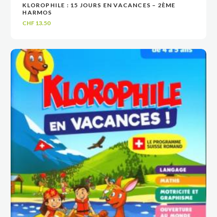
KLOROPHILE : 15 JOURS EN VACANCES – 2ÈME
VOIR
VOIR
AJOUTER AU PANIER
AJOUTER AU PANIER
HARMOS
CHF
13.50