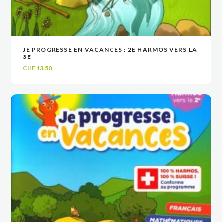
JE PROGRESSE EN VACANCES : 2E HARMOS VERS LA
VOIR
VOIR
AJOUTER AU PANIER
AJOUTER AU PANIER
3E
CHF
13.50