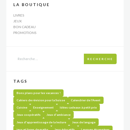
LA BOUTIQUE
LIVRES
JEUX
BON CADEAU
PROMOTIONS
RECHERCHE
TAGS
Bons plans pour les vacances !
Cahiers de révision pour la Suisse
Calendrier de l'Avent
Cuisine
Enseignement
Idées cadeaux à petit prix
Jeux coopératifs
Jeux d'ambiance
Jeux d'apprentissage de la lecture
Jeux de langage
jeux et livres de maths
Jeux éducatifs
Langues étrangères