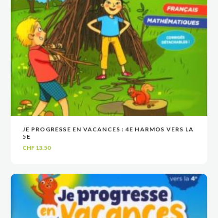
JE PROGRESSE EN VACANCES : 4E HARMOS VERS LA
VOIR
VOIR
AJOUTER AU PANIER
AJOUTER AU PANIER
5E
CHF
13.50