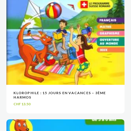
KLOROPHILE : 15 JOURS EN VACANCES – 3ÈME
VOIR
VOIR
AJOUTER AU PANIER
AJOUTER AU PANIER
HARMOS
CHF
13.50