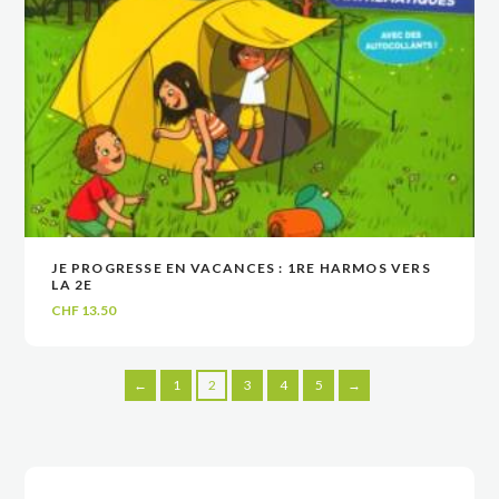
JE PROGRESSE EN VACANCES : 1RE HARMOS VERS
VOIR
VOIR
AJOUTER AU PANIER
AJOUTER AU PANIER
LA 2E
CHF
13.50
←
1
2
3
4
5
→