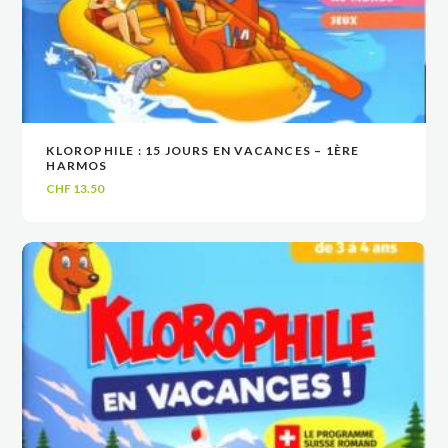
KLOROPHILE : 15 JOURS EN VACANCES – 1ÈRE
VOIR
VOIR
AJOUTER AU PANIER
AJOUTER AU PANIER
HARMOS
CHF
13.50