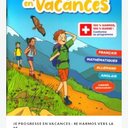
JE PROGRESSE EN VACANCES : 8E HARMOS VERS LA
VOIR
VOIR
AJOUTER AU PANIER
AJOUTER AU PANIER
9E