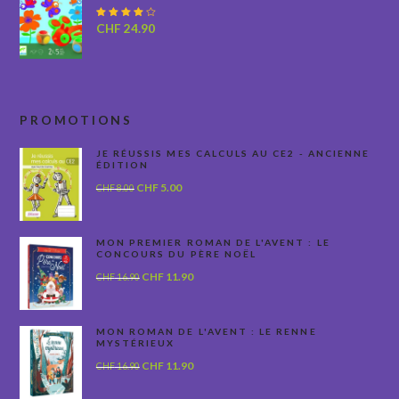
Note
CHF
24.90
4.00
sur 5
PROMOTIONS
JE RÉUSSIS MES CALCULS AU CE2 - ANCIENNE
ÉDITION
Le
Le
CHF
5.00
CHF
8.00
prix
prix
initial
actuel
était :
est :
MON PREMIER ROMAN DE L'AVENT : LE
CONCOURS DU PÈRE NOËL
CHF 8.00.
CHF 5.00.
Le
Le
CHF
11.90
CHF
16.90
prix
prix
initial
actuel
était :
est :
MON ROMAN DE L'AVENT : LE RENNE
MYSTÉRIEUX
CHF 16.90.
CHF 11.90.
Le
Le
CHF
11.90
CHF
16.90
prix
prix