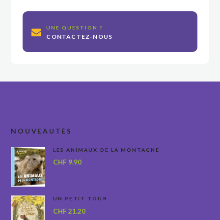
UNE QUESTION ?
CONTACTEZ-NOUS
NOUVEAUTÉS
LES ANIMAUX DE LA MONTAGNE
CHF
9.90
UN PETIT TOUR
CHF
21.20