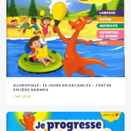
KLOROPHILE : 15 JOURS EN VACANCES – J’ENTRE
VOIR
VOIR
AJOUTER AU PANIER
AJOUTER AU PANIER
EN 1ÈRE HARMOS
CHF
13.50